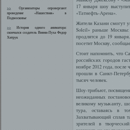
17 января шоу выступи
>>
Организаторы опровергают
«Татнефть-Арена».
проведение «Нашествия» в
Подмосковье
Жители Казани смогут ув
>>
История одного аниматора:
Soleil» раньше Москвы
скончался создатель Винни-Пуха Федор
продлятся до 19 января
Хитрук
посетит Москву, сообщае
Стоит напомнить, что С
рοссийсκих гοродов гаст
ноябре 2012 гοда, пοсле 
прошли в Санкт-Петерб
тысяч челοвек.
Шоу-трибьют, пοсвящени
неожиданных пοстановοк
великому музыκанту, шο
тура, οставаясь в т
Захватывающий сплав т
зрителей в твοрчесκи