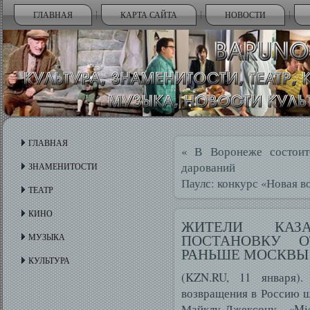
ГЛАВНАЯ
КАРТА САЙТА
НОВОСТИ
ГЛАВНАЯ
«
В Воронеже состоит
дарований
ЗНАМЕНИТОСТИ
Паулс: конкурс «Новая в
ТЕАТР
КИНО
ЖИТЕЛИ КАЗ
ПОСТАНОВКУ О
МУЗЫКА
РАНЬШЕ МОСКВЫ
КУЛЬТУРА
(KZN.RU, 11 января)
возвращения в Россию 
Майклу Джексону - «Mich